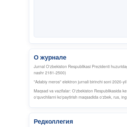
О журнале
Jurnal O‘zbekiston Respublikasi Prezidenti huzuri
nashr 2181-2500)
"Adabiy meros" elektron jurnali birinchi soni 2020-yi
Maqsad va vazifalar: Oʻzbekiston Respublikasida ken
oʻquvchilarni ko'paytirish maqsadida oʻzbek, rus, ingli
Редколлегия