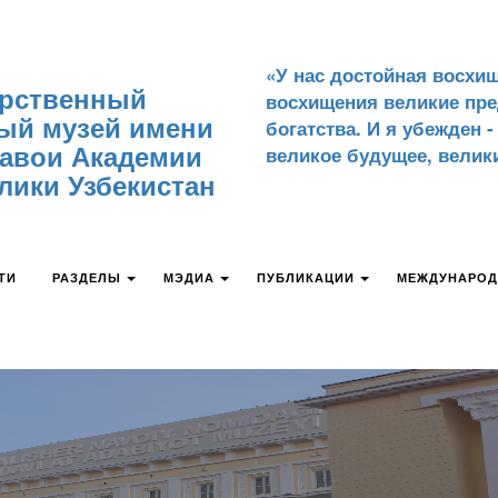
«У нас достойная восхи
арственный
восхищения великие пр
ый музей имени
богатства. И я убежден 
авои Академии
великое будущее, велики
лики Узбекистан
ТИ
РАЗДЕЛЫ
МЭДИА
ПУБЛИКАЦИИ
МЕЖДУНАРОД