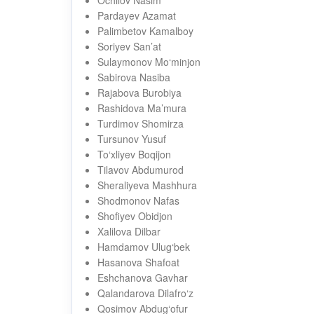
Ochilov Nasim
Pardayev Azamat
Palimbetov Kamalboy
Soriyev San’at
Sulaymonov Mo‘minjon
Sabirova Nasiba
Rajabova Burobiya
Rashidova Ma’mura
Turdimov Shomirza
Tursunov Yusuf
To‘xliyev Boqijon
Tilavov Abdumurod
Sheraliyeva Mashhura
Shodmonov Nafas
Shofiyev Obidjon
Xalilova Dilbar
Hamdamov Ulug‘bek
Hasanova Shafoat
Eshchanova Gavhar
Qalandarova Dilafro‘z
Qosimov Abdug‘ofur