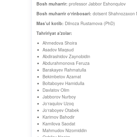
Bosh muharrir:
professor Jabbor Eshonqulov
Bosh muharrir oʻrinbosari:
dotsent Shahnozaxon 
Mas’ul kotib:
Dilnoza Rustamova (PhD)
Tahririyat a'zolar:
Ahmedova Shoira
Asadov Maqsud
Abdirashidov Zaynobidin
Abdurahmonova Feruza
Barakayev Rahmatulla
Bekimbetov Azamat
Boltaboyev Hamidulla
Davlatov Olim
Jabborov Nurboy
Jo‘raqulov Uzoq
Jo‘raboyev Otabek
Karimov Bahodir
Kamilova Saodat
Mahmudov Nizomiddin