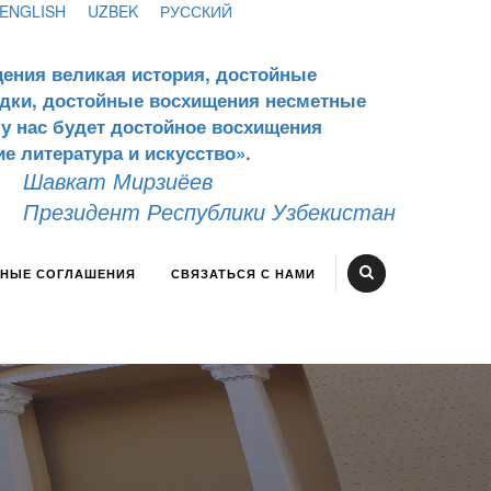
ENGLISH
UZBEK
РУССКИЙ
щения великая история, достойные
едки, достойные восхищения несметные
- у нас будет достойное восхищения
е литература и искусство».
Шавкат Мирзиёев
Президент Республики Узбекистан
НЫЕ СОГЛАШЕНИЯ
СВЯЗАТЬСЯ С НАМИ