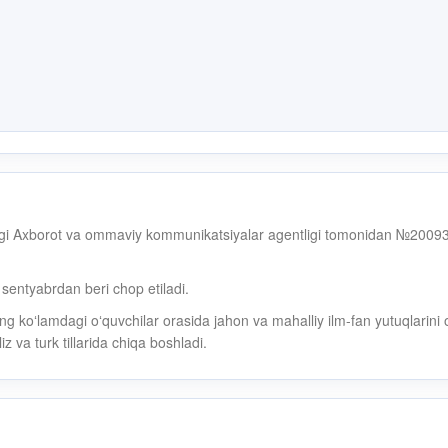
dagi Axborot va ommaviy kommunikatsiyalar agentligi tomonidan №20093
l sentyabrdan beri chop etiladi.
g koʻlamdagi oʻquvchilar orasida jahon va mahalliy ilm-fan yutuqlarini
z va turk tillarida chiqa boshladi.