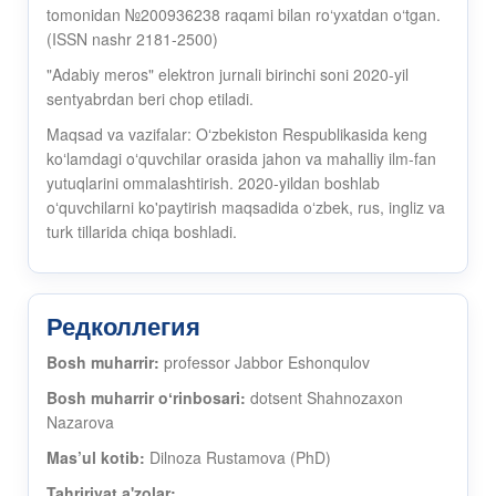
tomonidan №200936238 raqami bilan ro‘yxatdan o‘tgan.
(ISSN nashr 2181-2500)
"Adabiy meros" elektron jurnali birinchi soni 2020-yil
sentyabrdan beri chop etiladi.
Maqsad va vazifalar: Oʻzbekiston Respublikasida keng
koʻlamdagi oʻquvchilar orasida jahon va mahalliy ilm-fan
yutuqlarini ommalashtirish. 2020-yildan boshlab
oʻquvchilarni ko'paytirish maqsadida oʻzbek, rus, ingliz va
turk tillarida chiqa boshladi.
Редколлегия
Bosh muharrir:
professor Jabbor Eshonqulov
Bosh muharrir oʻrinbosari:
dotsent Shahnozaxon
Nazarova
Mas’ul kotib:
Dilnoza Rustamova (PhD)
Tahririyat a'zolar: