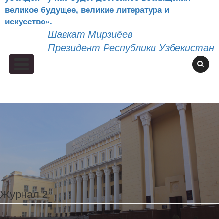
великое будущее, великие литература и
искусство».
Шавкат Мирзиёев
Президент Республики Узбекистан
Primary Menu
Журнал 2