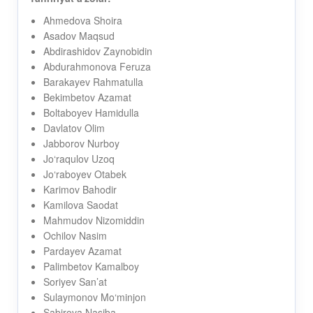
Ahmedova Shoira
Asadov Maqsud
Abdirashidov Zaynobidin
Abdurahmonova Feruza
Barakayev Rahmatulla
Bekimbetov Azamat
Boltaboyev Hamidulla
Davlatov Olim
Jabborov Nurboy
Jo‘raqulov Uzoq
Jo‘raboyev Otabek
Karimov Bahodir
Kamilova Saodat
Mahmudov Nizomiddin
Ochilov Nasim
Pardayev Azamat
Palimbetov Kamalboy
Soriyev San’at
Sulaymonov Mo‘minjon
Sabirova Nasiba