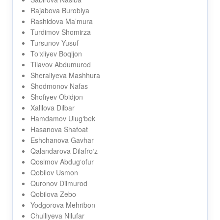
Rajabova Burobiya
Rashidova Ma’mura
Turdimov Shomirza
Tursunov Yusuf
To‘xliyev Boqijon
Tilavov Abdumurod
Sheraliyeva Mashhura
Shodmonov Nafas
Shofiyev Obidjon
Xalilova Dilbar
Hamdamov Ulug‘bek
Hasanova Shafoat
Eshchanova Gavhar
Qalandarova Dilafro‘z
Qosimov Abdug‘ofur
Qobilov Usmon
Quronov Dilmurod
Qobilova Zebo
Yodgorova Mehribon
Chulliyeva Nilufar