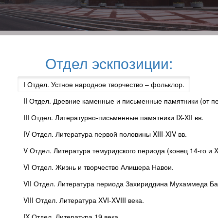
Отдел эскпозиции:
I Отдел. Устное народное творчество – фольклор.
II Отдел. Древние каменные и письменные памятники (от пер
III Отдел. Литературно-письменные памятники IX-XII вв.
IV Отдел. Литература первой половины XIII-XIV вв.
V Отдел. Литература темуридского периода (конец 14-го и X
VI Отдел. Жизнь и творчество Алишера Навои.
VII Отдел. Литература периода Захириддина Мухаммеда Ба
VIII Отдел. Литература XVI-XVIII века.
IX Отдел. Литература 19 века.