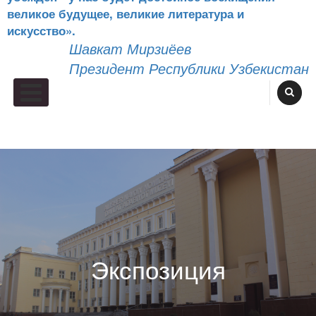
великое будущее, великие литература и
искусство».
Шавкат Мирзиёев
Президент Республики Узбекистан
Primary Menu
Экспозиция