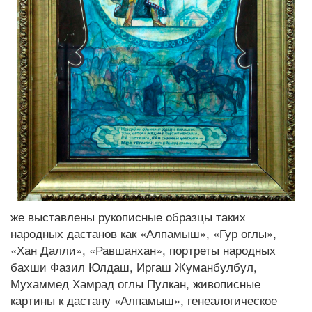
же выставлены рукописные образцы таких
народных дастанов как «Алпамыш», «Гур оглы»,
«Хан Далли», «Равшанхан», портреты народных
бахши Фазил Юлдаш, Иргаш Жуманбулбул,
Мухаммед Хамрад оглы Пулкан, живописные
картины к дастану «Алпамыш», генеалогическое