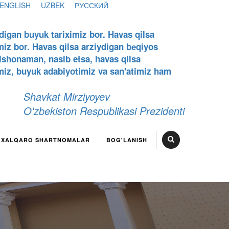
ENGLISH
UZBEK
РУССКИЙ
digan buyuk tariximiz bor. Havas qilsa
miz bor. Havas qilsa arziydigan bеqiyos
 ishonaman, nasib etsa, havas qilsa
miz, buyuk adabiyotimiz va san'atimiz ham
Shavkat Mirziyoyev
Oʻzbekiston Respublikasi Prezidenti
XALQARO SHARTNOMALAR
BOG'LANISH