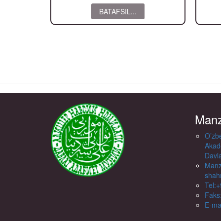
BATAFSIL...
Manz
O’zbe
Akad
Davl
Manzi
shahr
Tel:
Faks
E-ma