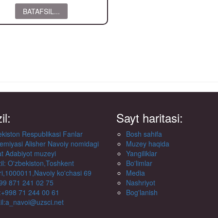
BATAFSIL...
il:
Sayt haritasi:
kiston Respublikasi Fanlar
Bosh sahifa
emiyasi Alisher Navoiy nomidagi
Muzey haqida
at Adabiyot muzeyi
Yangiliklar
l: O'zbekiston,Toshkent
Bo'limlar
i,1000011,Navoiy ko'chasi 69
Media
+99 871 241 02 75
Nashriyot
:+998 71 244 00 61
Bog'lanish
il:a_navoi@uzsci.net