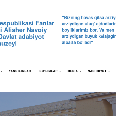
"Bizning havas qilsa arziy
espublikasi Fanlar
arziydigan ulug' ajdodlari
 Alisher Navoiy
boyliklarimiz bor. Va mеn
avlat adabiyot
arziydigan buyuk kеlajagi
uzeyi
albatta bo'ladi"
YANGILIKLAR
BO'LIMLAR
MEDIA
NASHRIYOT