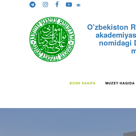
Skip to content
O'zbekiston R
akademiyasi
nomidagi D
m
BOSH SAHIFA
MUZEY HAQIDA